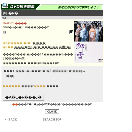
�א�
'83
'04/03/26 ����
5040�~(�ō�) 140���{���T
�ē�/����/�r�{:
�s���
�o��:
���v�ԗǎq
�g�i���S��
�݌b�q
����O���̍r�p�̒��ŁA���̗���𒴉z���
邩�̂悤�Ɉ�ࣂƍ炭
��������`���l�ԃh���}�B
[���T]
���C�L���O�^�Î~�掑���^�\���ҏW
[�ЂQ]
������:
����/
�̔���:
����
��
���̃T�C�g��DVD�̂݃f�[�^�����ł��܂��B
<<BACK
SEARCH TOP