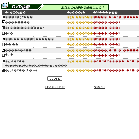
�^�C�g��
�o���ғ�
�W������
���T�Ђ߂��̓�
�g�i���S��
�h���}�E�h�L�����
��������
�g�i���S��
�t/���}���X
�L���[�|���̂���X
�g�i���S��
�t/���}���X
�א�
�g�i���S��
�t/���}���X
��N�̗� �Ђ��錹������
�g�i���S��
�t/���}���X
�� ��
�g�i���S��
�t/���}���X
����Ԃ�Ԃ��
�g�i���S��
�h���}�E�h�L�����
�؂̗�
�g�i���S��
�t/���}���X
�܂ڂ낵�T��
�g�i���S��
�A�N�V�����E�A�h�
�c�u�c�x�X�g�Z���N�V����
�܂ڂ낵�T�� (1)�`(4)
�g�i���S��
�A�N�V�����E�A�h�
SEARCH TOP
NEXT>>