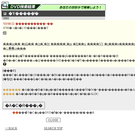
�Y�����̒�
'2002
'03/08/22 ����������^��
4700�~(�ō�) 93���{���T
���m��
�ԗ֘a��
�A�`�M
�����`�m
�R��w
����ƔV
�c���g�����
�؉��ق���
�����g�̌Y�����̌���`�����ԗ֘a��̓����R�~�b�N���f�扻
[���T]
���C�L���O�i20���j�^�Βk�i����A�c���A�d���A�A�����F8��
[�ЂQ]
���Z���ł̓p�C�I�j�A�k�c�b��蔭��
������:
�A�[�e�B�X�g�t�B�����A���Ńf�W�^���t�����e�B�A
�̔���:
�A�[�e�B�X�g�t�B�����A�p�C�I�j�ALDC
��
���̃T�C�g��DVD�̂݃f�[�^�����ł��܂��B
<<BACK
SEARCH TOP