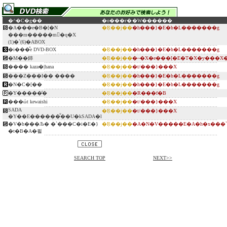
�^�C�g��
�o���ғ�
�W������
�A���e�B�[�N
�Ŗ��j��
�h���}�E�h�L�������g
���m�����m�َq�X
(1)�`(6)�ABOX
�i���̎e DVD-BOX
�Ŗ��j��
�h���}�E�h�L�������g
�M��鋛
�Ŗ��j��
�~�X�e���[�E�T�X�y���X
���� kaza�|hana
�Ŗ��j��
�t/���}���X
���Z���I�� ����
�Ŗ��j��
�h���}�E�h�L�������g
�N�C�[��
�Ŗ��j��
�h���}�E�h�L�������g
�Y�����̒�
�Ŗ��j��
�R���f�B
���ώt kewaishi
�Ŗ��j��
�t/���}���X
SADA
�Ŗ��j��
�t/���}���X
�Y��E������̐��U�kSADA�l
�V�h���Љ� �`���C�i�E�}
�Ŗ��j��
�A�N�V�����E�A�h�x���`
�t�B�A�푈
SEARCH TOP
NEXT>>