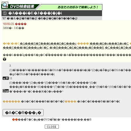
�A���i�E�J���[�j�i
'67 �\�A �@�N�N�@ �K�@�Q�E�N�I�N�@
'03/05/25 ����
5800�~ 145��
�ē�/�r�{:
�A���N�T���h���E�U���q
����:
���t�E�g���X�g�C
���V���[�E���m�{�C
�j�R���C�E�O���c�F���R
�C���E�T�r�
3
(1)�I���W�i���I��i5�D1ch�T���E���h�j�^(2)�p�ꐁ�ցi5�D1ch�T�
�ցi5�D1ch�T���E���h�j
11
(1)���{��^(2)�p��^(3)�I��^(4)�X�y�C����^(5)�|
���g�K����^(6)����^(7)�ƌ�^(8)�I�����_��^(9)�Ɍ�^(10)�X�E�F
�`���v�^�[ ���Ж�2�w���^
������:
�A�C�E���B�[�E�V�[/
�̔���:
�A�C�E���B�[�E�V�[
��
���̃T�C�g��DVD�̂݃f�[�^�����ł��܂��B