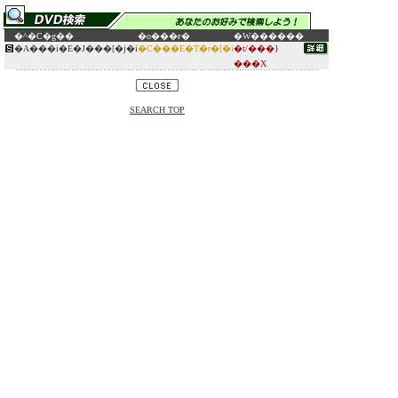
�^�C�g��
�o���ғ�
�W������
�A���i�E�J���[�j�i
�C���E�T�r�[�i
�t/���}
���X
SEARCH TOP