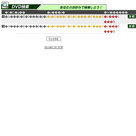
�^�C�g��
�o���ғ�
�W������
�A���i�E�J���[�j�i
�j�R���C�E�O���c�F���R
�t/���}
���X
�A���i�E�J���[�j�i
�j�R���C�E�O���c�F���R
�t/���}
���X
SEARCH TOP