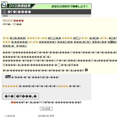
�F�{����
'2002
'02/12/21 ����
4800�~ 122��
�ē�:
�O�r���j
���쑍�w��:
�ÊՎO��
����:
�Ԗ،O
�r�{:
�r�ǎ�
�B�e:
�R�{
���:
�|�����l
�o��:
������N
���Ðr��
���c�F�Y
�͂��O��
�΋��@
���c�_
�]��O
���W���������킸�ɓ��{�f��̘b����ʎY���Â���S�ˁA�O�r���j�ē
�����F�{��������̓`��}
�������^�B��1600�N�O���1200�N�O�̔��A�����ďG�g�̎���̔ߌ����`�����B�
詌����z �g���J���������`�࣢�f�q�镨��
�h�l�����̉S������ȍ��O�Ꝅ���3�^�C�g���B
�`���v�^�[ ���Ж�2�w���^
������:
�u���b�N�X�A�o�b�v/
�̔���:
�o�b�v
��
���̃T�C�g��DVD�̂݃f�[�^�����ł��܂��B
<<BACK
SEARCH TOP