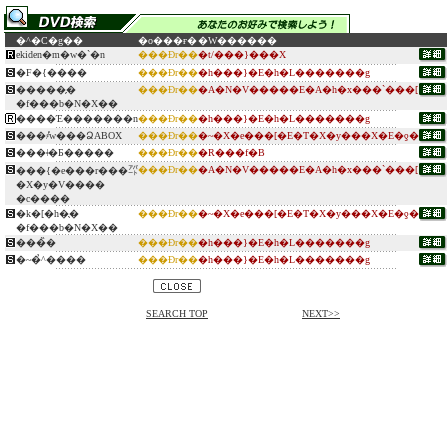
�^�C�g��
�o���ғ�
�W������
ekiden�m�w�`�n
���Ðr��
�t/���}���X
�F�{����
���Ðr��
�h���}�E�h�L�������g
�����̗�
���Ðr��
�A�N�V�����E�A�h�x���`���[
�f���b�N�X��
����Έ�������n
���Ðr��
�h���}�E�h�L�������g
���҂̊w���ՁABOX
���Ðr��
�~�X�e���[�E�T�X�y���X�E�ƍ�
���ǂ�Ƃ�����
���Ðr��
�R���f�B
���Ðr��
�A�N�V�����E�A�h�x���`���[
���{�e���r���㌀
�X�y�V����
�c����
�k�[�h�̖�
���Ðr��
�~�X�e���[�E�T�X�y���X�E�ƍ�
�f���b�N�X��
���̏�
���Ðr��
�h���}�E�h�L�������g
�~�̉^����
���Ðr��
�h���}�E�h�L�������g
SEARCH TOP
NEXT>>