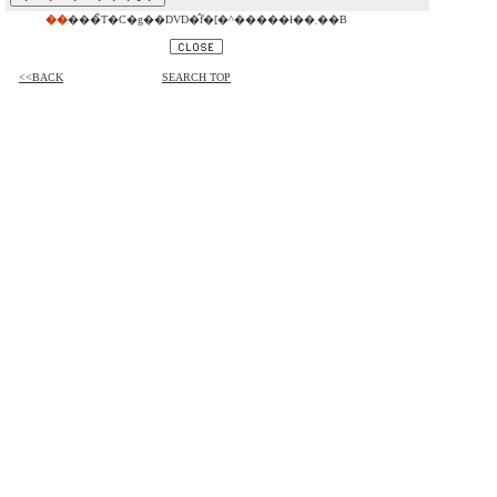
��
���̃T�C�g��DVD�̂݃f�[�^�����ł��܂��B
<<BACK
SEARCH TOP