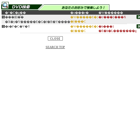
�^�C�g��
�o���ғ�
�W������
���鈤�̎�
�W�����E�}
�t/���}���X
�[���C
�X�y�V�����E�G�f�B�V����
�t�F�C�V�Y
�W�����E�}
�h���}
�[���C
�E�h�L�������g
SEARCH TOP