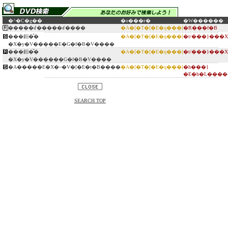
�^�C�g��
�o���ғ�
�W������
�����ꂽ�����ꂽ����
�A�[�T�[�E�q���[
�R���f�B
���鈤�̎�
�A�[�T�[�E�q���[
�t/���}���X
�X�y�V�����E�G�f�B�V����
���鈤�̎�
�A�[�T�[�E�q���[
�t/���}���X
�X�y�V������G�f�B�V����
�A�����E�X�~�V�[�E�t�B����
�A�[�T�[�E�q���[
�h���}
�E�h�L����
SEARCH TOP