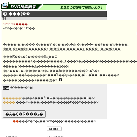
���{��
'56
'02/01/23 ����
4935�~(�ō�) 112��
�s���
�i�c���
�y���Y
�򋾉�
�a�c�ď\
�n�ӌ��v
��F��
�W����i
�R�{�x�m�q
������q
�i�엲��
���i��Y
����_
�D�z�p��
���Ԗ��E�𕑑�ɂ����򋾉Ԃ̖��쏬
���������A�s����ē����؃L���X�g�̋����ŉf���������h���}
�B���{���̎��ӂŋ�������2�l�̌|
�ҁA���F�Ɛ��t�B�Ӓn�Ə���őΗ�����2�l�ɁA�̂Ă�ꂽ
�j�͐��m��Ȃ������B���̂Ȃ��̂ЂƂ�A��j�̐ԌF�͂��F��Y���ꂸ
�A���{�����ӂ����܂悤�B
�`���v�^�[
������:
��f�A���Ńf�W�^���t�����e�B�A/
�̔���:
���ԃW���p���R�~���j�P�[�V�����Y
��
���̃T�C�g��DVD�̂݃f�[�^�����ł��܂��B