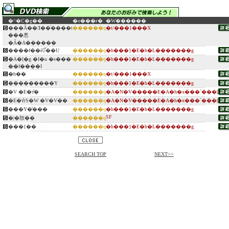
�^�C�g��
�o���ғ�
�W������
���Ȃ��Ǝ��̍����t
������q
�t/���}���X
���悤
�Ȃ�A������
����f��ē̐��U
������q
�h���}�E�h�L�������g
�A�[�g �I�u �s���
������q
�h���}�E�h�L�������g
��f����I
�h��
������q
�t/���}���X
���������Y
������q
�h���}�E�h�L�������g
�V �E�т̎�
������q
�A�N�V�����E�A�h�x���`���[
�E�т̎ґS�W �V�V��
������q
�A�N�V�����E�A�h�x���`���[
���Y�̕���
������q
�h���}�E�h�L�������g
SF
�|�敨��
������q
���{��
������q
�h���}�E�h�L�������g
SEARCH TOP
NEXT>>