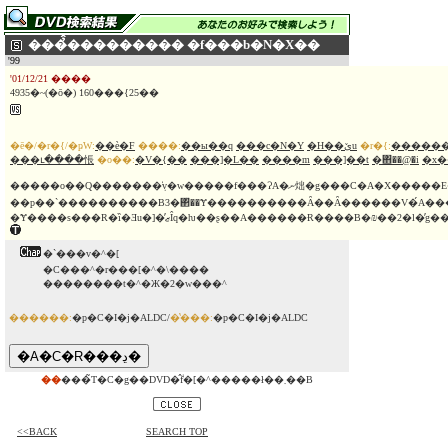
���̉̂��������� �f���b�N�X��
'99
'01/12/21 ����
4935�~(�ō�) 160���{25��
�ē�/�r�{/�ҏW:
��ѐ�F
����:
��ы��q
���c�N�Y
�H��ێu
�r�{:
�����
���ւ����悵
�o��:
�V�{��
���]�L��
����m
���]��t
�΋��@�i
�x
�����o��Q�������݂̕v�w�����f���ɁA�ނ炪�g���C�A�X�����E���[�X�֒��킷
��p��`����������B3�΂̎��Ɏ����������Ȃ��Ȃ������V�́A�
�`���v�^�[
�C���^�r���[�^�\����
��������t�^�Ж�2�w���^
������:
�p�C�I�j�ALDC/
�̔���:
�p�C�I�j�ALDC
��
���̃T�C�g��DVD�̂݃f�[�^�����ł��܂��B
<<BACK
SEARCH TOP