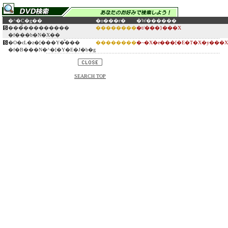
�^�C�g��
�o���ғ�
�W������
���̉̂���������
��������
�t/���}���X
�f���b�N�X��
�O�єL�z�[���Y�̐���
��������
�~�X�e���[�E�T�X�y���
�f�B���N�^�[�Y�E�J�b�g
SEARCH TOP