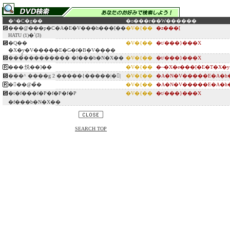
�^�C�g��
�o���ғ�
�W������
���@���p�C�A�E�V���h���[��
�V�{��
�z���[
HATU (1)�`(3)
�Q��
�V�{��
�t/���}���X
�X�y�V�����E�G�f�B�V����
���̉̂��������� �f���b�N�X��
�V�{��
�t/���}���X
���܂悦��]��
�V�{��
�~�X�e���[�E�T�X�
���^ ����g 2 �����{�����|�񕜁|
�V�{��
�A�N�V�����E�A�h�
�񑊊��@�̏�
�V�{��
�A�N�V�����E�A�h�
�t�f���f�P�f�P�f�P
�V�{��
�t/���}���X
�f���b�N�X��
SEARCH TOP