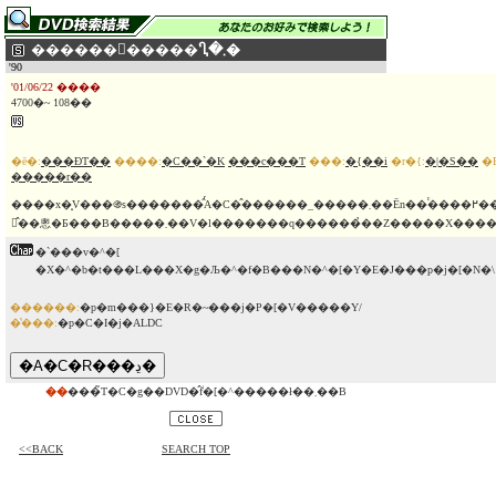
������󂢂�����Ⴂ�܂�
'90
'01/06/22 ����
4700�~ 108��
�ē�:
���ĐT��
����:
�C��`�K
���c���T
���:
�{��i
�r�{:
�|�S��
�
�����r��
����x�͓V���֍s�������̂́A�C�̂������_�����܂��Ēn��֕����߂��������̎p��`���t�@���^�W�[�B��ʎ��̂Ŏ��񂾃��E�́A�V�������яo���āA�H��̂܂܂��̐��̐���
搉̂��悤�Ƃ���B�����܂��V�l�������q������̉��Z�����X���
�`���v�^�[
�X�^�b�t���L���X�g�Љ�^�f�B���N�^�[�Y�E�J���p�j�[�N�\
������:
�p�m���}�E�R�~���j�P�[�V�����Y/
�̔���:
�p�C�I�j�ALDC
��
���̃T�C�g��DVD�̂݃f�[�^�����ł��܂��B
<<BACK
SEARCH TOP