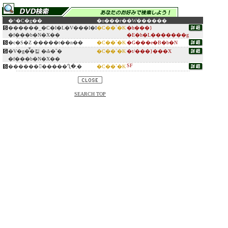
�^�C�g��
�o���ғ�
�W������
������_�C�I�L�V���I�I
�C��`�K
�h���}
�f���b�N�X��
�E�h�L�������g
�c�S�Z �����t��n��
�C��`�K
�G���e�B�b�N
�V�g�̂͂�킽 �Ԃ�῝�
�C��`�K
�t/���}���X
�f���b�N�X��
SF
������󂢂�����Ⴂ�܂�
�C��`�K
SEARCH TOP