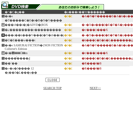
�^�C�g��
�o���ғ�
�W������
�r�e
�J�[
�A�N�V�����E�A�h�x��
�T�����C�E�t�B�N�V����
���i4��i�j�ADVD�|BOX
�J�[
�~�X�e���[�E�T�X�y���
�ޏ��������ɂ���������
�J�[
�t/���}���X
���c��k���V���[�Y�i6��i�j
�J�[
�~�X�e���[�E�T�X�y���
�U�E���w���t
�J�[
�h���}�E�h�L�������g
�r�e SAMURAI FICTION�{NON FICTION
�J�[
�A�N�V�����E�A�h�x��
Collecter's Edition
�t�΂����񗿗��m
�J�[
�t/���}���X
����̂����₫
�J�[
�h���}�E�h�L�������g
��`��
�J�[
�R���f�B
�ނ�o�J���� 12
�J�[
�R���f�B
�j��ő�̗L���x��
SEARCH TOP
NEXT>>