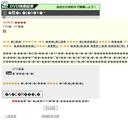
�痘�x �{�S�V�╶
'89
'01/06/25 ����
4700�~ 107��
�ē�:
�F��[
���쑍�w��:
���u�G��
����:
�R����M
����:
����
�r
���y:
�������O
���p:
�ؑ��Еv
�o��:
���c�l��
�݉��єV��
����P�F
���V�˒��l�A�痘�x�̓�ɕ�܂ꂽ�ӔN��ނ̈���q�A�{�S�V�������������h���}�B�痘
�x���G�g�̖��߂Ŏ��n����27�N��A�{�S�V�͐D�c�L�y�ւ�K�˂�B�D�c�͂Ȃ����x�����n�����̂���m�
DVD�̂�
�`���v�^�[
������:
�L�l�}�{���/
�̔���:
�A�[�g�|�[�g
��
���̃T�C�g��DVD�̂݃f�[�^�����ł��܂��B
<<BACK
SEARCH TOP