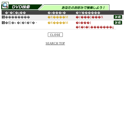
�^�C�g��
�o���ғ�
�W������
��������
�R����M
�t/���}���X
�痘�x �{�S�V�╶
�R����M
�h���}
�E�h�L�������g
SEARCH TOP