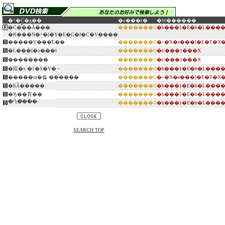
�^�C�g��
�o���ғ�
�W������
�C�͌��Ă���
�������O
�h���}�E�h�L���
�R���N�^�[�Y�E�G�f�C�V����
�����Y���̒E��
�������O
�~�X�e���[�E�T�X
�L���[�o�̗��l
�������O
�t/���}���X
��������
�������O
�t/���}���X
�痘�x �{�S�V�╶
�������O
�h���}�E�h�L���
�����m�푈 ��̐�͗���
�������O
�~�X�e���[�E�T�X
�ƂׂȂ�����
�������O
�h���}�E�h�L���
�Ђ��育��
�������O
�h���}�E�h�L���
�Ղ�̏���
�������O
�h���}�E�h�L���
SEARCH TOP