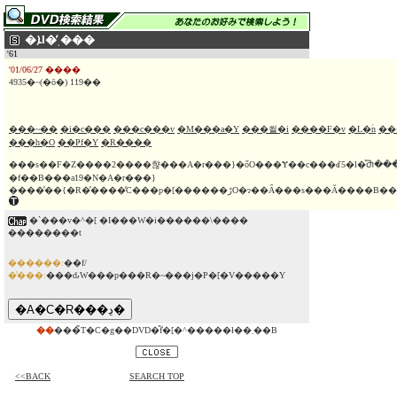
�ܐl�̓ˌ���
'61
'01/06/27 ����
4935�~(�ō�) 119��
���~��
�i�c���
���c���v
�M���a�Y
���쐴�i
����F�v
�L�ؑn
��
���h�O
��Ҏf�Y
�R����
���s��F�Z����2����햖���A�r���}�őO���Ɏ��c���ꂽ5�l�̎Ⴋ���
�f��B���a19�N�A�r���}
�`���v�^�[ �I���W�i������\����
��������t
������:
��f/
�̔���:
���ԃW���p���R�~���j�P�[�V�����Y
��
���̃T�C�g��DVD�̂݃f�[�^�����ł��܂��B
<<BACK
SEARCH TOP