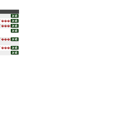
`���[
`���[
`���[
`���[