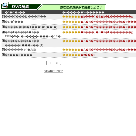
�^�C�g��
�o���ғ�
�W������
���T���R ���퓬��
������
�h���}�E�h�L�������g
�ܐl�̓ˌ���
������
�A�N�V�����E�A�h�x���
�U��K�[�h�}���i�Q��i�j
������
�A�N�V�����E�A�h�x���
�U�E�K�[�h�}��
������
�h���}�E�h�L�������g
1965�N�x�œ����x���w�ߑS�b
�U�E�K�[�h�}��
������
�A�N�V�����E�A�h�x���
�����x���w�� (1)
������ (4)�A(5)
������
�A�N�V�����E�A�h�x���
�d���S����
������
�z���[
SEARCH TOP