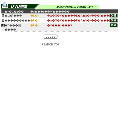
�^�C�g��
�o���ғ�
�W������
�ܐl�̓ˌ���
�L�ؑn
�A�N�V�����E�A�h�x���`���[
���������
�L�ؑn
�A�N�V�����E�A�h�x���`���[
�D���炯
�L�ؑn
�t/���}���X
�̏���
SEARCH TOP