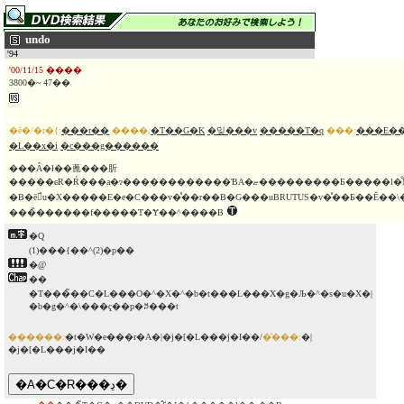
undo
'94
'00/11/15 ����
3800�~ 47��
�ē�/�r�{:
���r��
����:
�T��G�K
�잊���v
�����T�q
���:
���E�
�L��x�i
�c���g������
���Ȃ�ł��蓖���肵
�����ɕR�Ŕ���a�ɂ������������ƁA�ޏ���������Ƃ�����l�̐N�̉ߌ��Ȉ��̌`��`�����ِF�����h���}
�B�ē́u�X�����E�e�C���v�̊��r��B�G���uBRUTUS�v�̊��Ƃ��Ĕ��\
���̏������f�����T�Ɏ��^����B
�Q
(1)���{��^(2)�p��
�@
��
�T���̃��C�L���O�^�X�^�b�t���L���X�g�Љ�^�s�u�X�|
�b�g�^�\���ҁ��p�ꎚ���t
������:
�t�W�e���r�A�|�j�[�L���j�I��/
�̔���:
�|
�j�[�L���j�I��