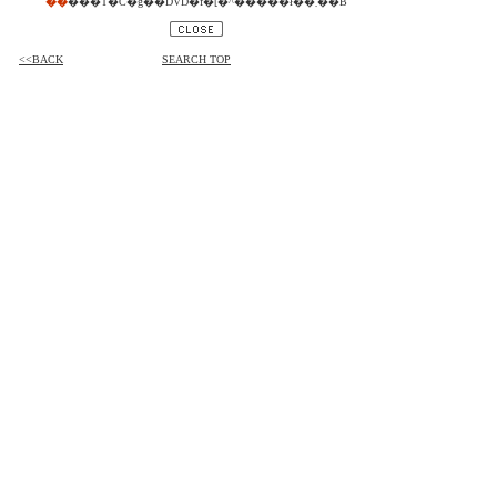
��
���̃T�C�g��DVD�̂݃f�[�^�����ł��܂��B
<<BACK
SEARCH TOP