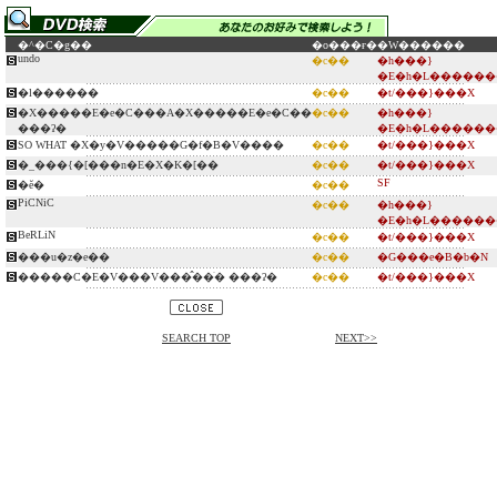
�^�C�g��
�o���ғ�
�W������
undo
�c��
�h���}
�E�h�L������
�l������
�c��
�t/���}���X
�X�����E�e�C���A�X�����E�e�C��
�c��
�h���}
���ʔ�
�E�h�L������
SO WHAT �X�y�V�����G�f�B�V����
�c��
�t/���}���X
�_���{�[���n�E�X�K�[��
�c��
�t/���}���X
SF
�ĕ�
�c��
PiCNiC
�c��
�h���}
�E�h�L������
BeRLiN
�c��
�t/���}���X
���u�z�e��
�c��
�G���e�B�b�N
�����C�E�V���V���̂��ׂ� ���ʔ�
�c��
�t/���}���X
SEARCH TOP
NEXT>>