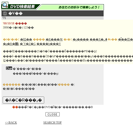
�V��
'71
'00/10/18 ����
3990�~(�ō�) 123��
�ē�/�r�{:
�哇��
����:
�R���쎡
�r�{:
�c����
���X�؎�
�o��:
�͌��茚�
�a�R�׎i
�ˉY�Z�G
����h���Y
���哇���ē����25�N�𑍊�����Ӗ������߂Đ��삵
���ӗ~��B���N����𖞏B�ŉ߂������j���I��ŋA���B���������������c���̎x�z������c�Ƃ̏Z�l�ƂȂ�A���E�������e�ٕ̈�Z�
킽���ƕ��G�ȓ�����߂����Ă����B���Ƃ̉ƕ��������s����
�`���v�^�[��
���J���̊ē���^�\���ҕt
������:
�|�j�[�L���j�I��/
�̔���:
�|
�j�[�L���j�I��
��
���̃T�C�g��DVD�̂݃f�[�^�����ł��܂��B
<<BACK
SEARCH TOP