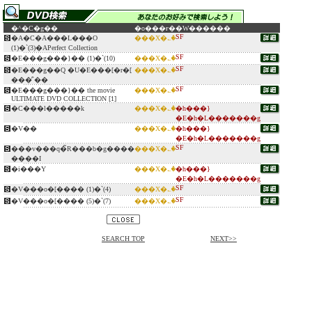
�^�C�g��
�o���ғ�
�W������
SF
�A�C�A���L���O
���X�؎�
(1)�`(3)�APerfect Collection
SF
�E���g���}�� (1)�`(10)
���X�؎�
SF
�E���g��Q �U�E���[�r�[
���X�؎�
���̓`��
SF
�E���g���}�� the movie
���X�؎�
ULTIMATE DVD COLLECTION [1]
�C���l�����k
���X�؎�
�h���}
�E�h�L�������g
�V��
���X�؎�
�h���}
�E�h�L�������g
SF
���v���q�̃R���b�g����
���X�؎�
����I
�i���Y
���X�؎�
�h���}
�E�h�L�������g
SF
�V���o�[���� (1)�`(4)
���X�؎�
SF
�V���o�[���� (5)�`(7)
���X�؎�
SEARCH TOP
NEXT>>