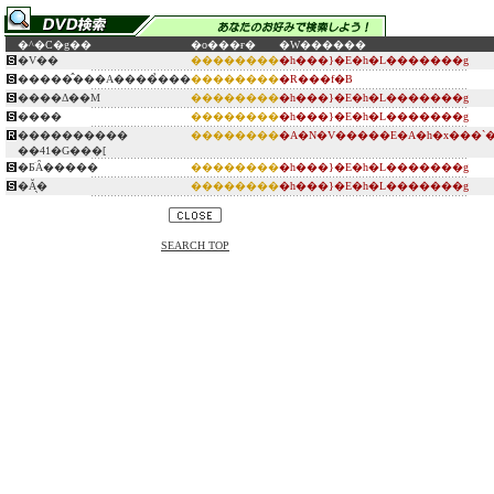
�^�C�g��
�o���ғ�
�W������
�V��
��������
�h���}�E�h�L�������g
�����̂���A����̉���
��������
�R���f�B
����Δ��M
��������
�h���}�E�h�L�������g
����
��������
�h���}�E�h�L�������g
����������
��������
�A�N�V�����E�A�h�x���`�
��41�G���[
�ƂׂȂ�����
��������
�h���}�E�h�L�������g
�Ă̖�
��������
�h���}�E�h�L�������g
SEARCH TOP