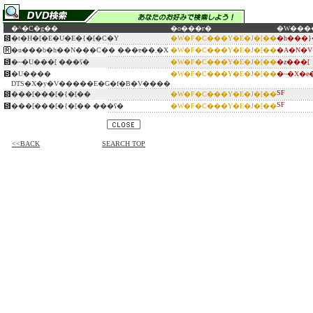
�^�C�g��
�o���ғ�
�W���
�t�H�[�E�U�E�{�[�C�Y
�W�F�C���Y�E�J�[��
�h���}
�u���b�h��N���C�� ���ɐ��܂�X
�W�F�C���Y�E�J�[��
�A�N�V
�~�U���[ ���ʕ�
�W�F�C���Y�E�J�[��
�z���[
�U����
�W�F�C���Y�E�J�[��
�~�X�e
DTS�X�y�V�����E�G�f�B�V����
SF
���[���[�{�[��
�W�F�C���Y�E�J�[��
SF
���[���[�{�[�� ���ʕ�
�W�F�C���Y�E�J�[��
<<BACK
SEARCH TOP