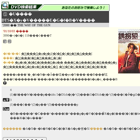
�U����
DTS�X�y�V�����E�G�f�B�V����
'2000 �� THE WAY OF THE GUN
'01/10/03 ����
3990�~(�ō�) 118���{���T
�ē�/�r�{:
�N���X�g�t�@�[�E�}�b�N�A���[
���y:
�W���[�E�N���C�}�[
�o��:
�x�j�`�I�E�f���E�g��
���C�A���E�t�B���b�v
�W�����G�b�g�E���C�X
�W�F�C���Y�E�J�[��
����x���`�_�b�N�v�Ȃ��㗝��ɏo�Y���˗��B���̑㗝
���U�������`���s��2�l���A����ׂ��h�q�ɑ_����B
4
(1)�I���W�i���p��idts 5�D1ch�j�^(2)���i5�D1ch�j�^(3)���{�ꐁ�ցi
3
(1)���{��^(2)�p��^(3)��������p
�B�e���i�^�C���^�r���[�^���g�p�V�[���̃X�g�[���[�{�[
���Ж�2�w���^
������:
�A�X�~�b�N�E�G�[�X�A�p�쏑�X/
�̔���:
�A�X�~�b�N�E�G