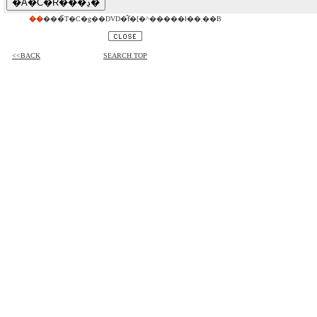
��
���̃T�C�g��DVD�̂݃f�[�^�����ł��܂��B
<<BACK
SEARCH TOP