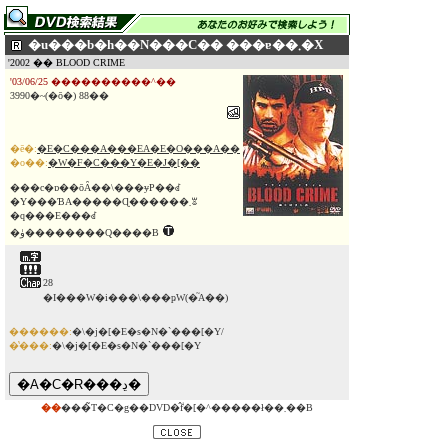
�u���b�h��N���C�� ���ɐ��܂�X
'2002 �� BLOOD CRIME
'03/06/25 ����������^��
3990�~(�ō�) 88��
�ē�:
�E�C���A���EA�E�O���A��
�o��:
�W�F�C���Y�E�J�[��
���c�ɒ��ōȂ��\���ɏP��ꂽ
�Y���ƁA�����Ɋ������܂ꑧ
�q���E���ꂽ
�ۈ��������Q����B
28
�I���W�i���\���ҏW(�֘A��)
������:
�\�j�[�E�s�N�`���[�Y/
�̔���:
�\�j�[�E�s�N�`���[�Y
��
���̃T�C�g��DVD�̂݃f�[�^�����ł��܂��B