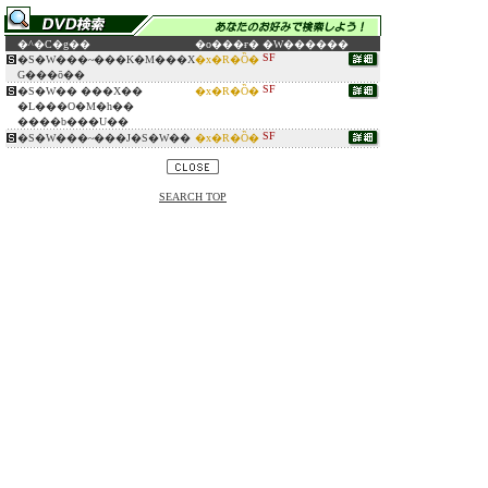
�^�C�g��
�o���ғ�
�W������
SF
�S�W���~���K�M���X
�x�R�Ȍ�
G���ō��
SF
�S�W�� ���X��
�x�R�Ȍ�
�L���O�M�h��
����b���U��
SF
�S�W���~���J�S�W��
�x�R�Ȍ�
SEARCH TOP