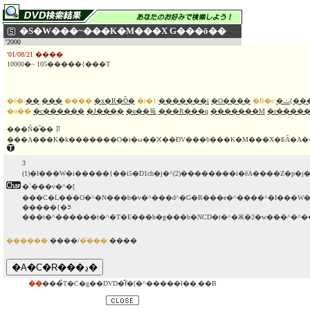
�S�W���~���K�M���X G���ō��
'2000
'01/08/21 ����
10000�~ 105�����{���T
�ē�:
��ˏ���
����:
�x�R�Ȍ�
�r�{:
�������i
�O����
�B�e:
�ݖ{��
�o��:
�c������
�J���͉�
�ɕ��듁
���R���q
�������M
�r����
���Ñ�̋��卩
���A���K�k�������O�i�ω��𐋂��ĐV���b���K�M���X�ƂȂ�A
3
(1)�I���W�i�����{��i5�D1ch�j�^(2)��������i�ēA����Z�p�j
�`���v�^�[
���C�L���O�^�N���b�v�^���ԁ^�G�R���e�^����^�I���W
�����{�ꎚ
���t�^������t�^�T�E���h�g���b�NCD�t�^�Ж�2�w���^�^��
������:
����/
�̔���:
����
��
���̃T�C�g��DVD�̂݃f�[�^�����ł��܂��B