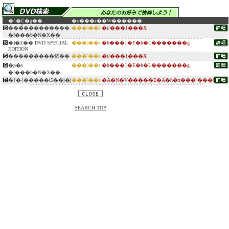
�^�C�g��
�o���ғ�
�W������
���̉̂���������
���]��t
�t/���}���X
�f���b�N�X��
�]�Z�� DVD SPECIAL
���]��t
�h���}�E�h�L�������g
EDITION
���������鏭��
���]��t
�t/���}���X
�p�s
���]��t
�h���}�E�h�L�������g
�f���b�N�X��
�{�{�����i5��i�j
���]��t
�A�N�V�����E�A�h�x���`���[
SEARCH TOP