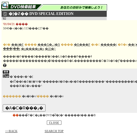
�]�Z�� DVD SPECIAL EDITION
'82
'01/04/21 ����
5040�~(�ō�) 113���{27��
�ē�:
��ѐ�F
����:
���X�؎j�N
����:
�R���P
�r�{:
�����j
�B�e:
��{
���]��t
�u����x�q
�їD�}
����ѐ�F�̔���3����̑�1��ŁA�R���P�̢���ꂪ
�`���v�^�[
�ē̃��b�Z�[�W�^�����d�l8�o�t�B�����f���^������̗��
���Ж�2�w���^
������:
�o�b�v/
�̔���:
�o�b�v
��
���̃T�C�g��DVD�̂݃f�[�^�����ł��܂��B
<<BACK
SEARCH TOP