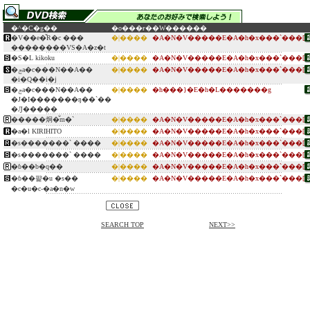
�^�C�g��
�o���ғ�
�W������
�V��e�̌R�c ��܏�
�|����
�A�N�V�����E�A�h�x���`���[
��������VS�A�z�t
�S�L kikoku
�|����
�A�N�V�����E�A�h�x���`���[
�ݘa�c���N��A��
�|����
�A�N�V�����E�A�h�x���`���[
�i�Q��i�j
�ݘa�c���N��A��
�|����
�h���}�E�h�L�������g
�J�I�������ŋ��`��
�Ԓ�����
�����炯�̐m�`
�|����
�A�N�V�����E�A�h�x���`���[
�a�l KIRIHITO
�|����
�A�N�V�����E�A�h�x���`���[
�s�������` ����
�|����
�A�N�V�����E�A�h�x���`���[
�s�������` ����
�|����
�A�N�V�����E�A�h�x���`���[
�ɓ��b�q��
�|����
�A�N�V�����E�A�h�x���`���[
�ɓ��퍑�u �s��
�|����
�A�N�V�����E�A�h�x���`���[
�c�u�c-�a�n�w
SEARCH TOP
NEXT>>