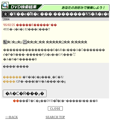
�V��e�̌R�c ��܏� ��������VS�A�z�t
'2004
'05/02/25 �����E�����^��
4935�~(�ō�) 82���{���T
�{�═�u
��t�^��
�����O��
�|����
����������������E�ҌR�c���A�􂢂�������
ꂽ�P�N���~�����߂ɉA�z�t�Ɛ키���㌀
�A�N�V�����B
����\����
������:
�V�l�}�p���_�C�X/
�̔���:
GP�~���[�W�A���\�t�g
��
���̃T�C�g��DVD�̂݃f�[�^�����ł��܂��B
<<BACK
SEARCH TOP