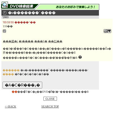
�s�������` ����
'2003
'03/10/10 �����^��
116��
���䌒�i
�|����
���ؗǉ�
��㐰��
��3�l�̃��N�U���A��g�D���m�̍R���̒��ōs�����Ƃ��Ďa�
荞��ł����B��o�g���E�����C�A��II
�����́m���N�C�G���n��̒|���͂��剉�B
������:
�u�s�������` �����v����ψ���/
�̔���:
�P�C�G�X�G�X�̔�
��
���̃T�C�g��DVD�̂݃f�[�^�����ł��܂��B
<<BACK
SEARCH TOP