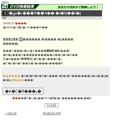
�ݘa�c���N��A�� �i�Q��i�j
'04
'04/09/25 ����
�e4935�~(�ō�) 85���99��
���ꗘ��
������
�|����
�k����
�����i
���V���o�ɏo�Ă����΂���̃`���s���̃}
�R�g���A���̌�������m��A�o�Ȃ��
邽�߈���ꓬ���颁`�S�[�C���O�}
�C�E�F�C��Ƣ�`�d���n����B
������:
�Z�f�B�b�N�C���^�[�i�V���i���A�A�[�g�|
�[�g/
�̔���:
���|
��
���̃T�C�g��DVD�̂݃f�[�^�����ł��܂��B
<<BACK
SEARCH TOP