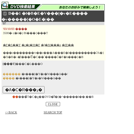
D��1 �f�B�E�V���[�v�E����
�v�����[�O�E�|��
'97
'03/10/03 ����
3500�~(�ō�) 86���{���T
�F�S��Y
�c�t�M�F
�]�M���q
�吙��
���c�������҂ɂ��c���A���E�l���������ɁA�}
�X�R�~�̓|���⋶�C��`�����ِF�h���}�B
[���T]
���C�L���O
������:
�t���[�Y�r�W���A��/
�̔���:
�t���[�Y�r�W���A��
��
���̃T�C�g��DVD�̂݃f�[�^�����ł��܂��B
<<BACK
SEARCH TOP