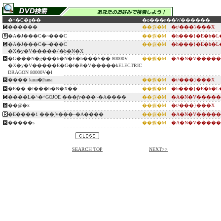
�^�C�g��
�o���ғ�
�W������
������
��쒉�M
�t/���}���X
�A�J���C�~���C
��쒉�M
�h���}�E�h�
�A�J���C�~���C
��쒉�M
�h���}�E�h�
�X�y�V�����{�b�N�X
�G���N�g���b�N�E�h���S�� 80000V
��쒉�M
�A�N�V�����
�X�y�V�����E�G�f�B�V�����kELECTRIC
DRAGON 80000V�l
���� kaza�|hana
��쒉�M
�t/���}���X
�E�� �f���b�N�X��
��쒉�M
�h���}�E�h�
�܏���L�^�^GOJOE ���ʃv���~�A����
��쒉�M
�A�N�V�����
��@�x
��쒉�M
�t/���}���X
�E����1 ���ʃv���~�A����
��쒉�M
�A�N�V�����
�����s
��쒉�M
�A�N�V�����
SEARCH TOP
NEXT>>