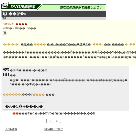
��@�x
'99
'00/05/21 ����
4700�~ 100��+50��
�ē�/�r�{:
�哇��
����:
�i�n�ɑ��Y�i�p�쏑�X�j
���y:
��{����
�o��
�������A�����������ɂ���Č������ւ��Ă����V�I�g�ɂЂƂ�̔
�@18�`���v�^�[�@
��
�@�C���^�r���[�^�X��i�̌���\���ҁ^�B���f���@���p�
ꎚ���t�^�ЖʂQ�w���^
������:
���|/
�̔���:
���|
��
���̃T�C�g��DVD�̂݃f�[�^�����ł��܂��B
<<BACK
SEARCH TOP