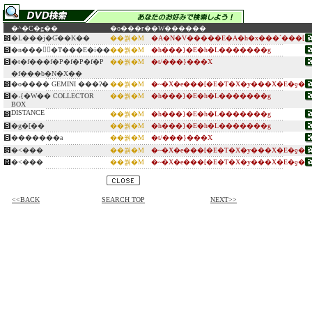
�^�C�g��
�o���ғ�
�W������
�L���j�Ɠ��K��
��쒉�M
�A�N�V�����E�A�h�x���`���[
�n���𓥂񂾂�T���E�i��
��쒉�M
�h���}�E�h�L�������g
�t�f���f�P�f�P�f�P
��쒉�M
�t/���}���X
�f���b�N�X��
�o���� GEMINI ���ʔ�
��쒉�M
�~�X�e���[�E�T�X�y���X�E�ƍ�
�˖{�W�� COLLECTOR
��쒉�M
�h���}�E�h�L�������g
BOX
DISTANCE
��쒉�M
�h���}�E�h�L�������g
�g�[��
��쒉�M
�h���}�E�h�L�������g
�������a
��쒉�M
�t/���}���X
�˂���
��쒉�M
�~�X�e���[�E�T�X�y���X�E�ƍ�
�˂���
��쒉�M
�~�X�e���[�E�T�X�y���X�E�ƍ�
<<BACK
SEARCH TOP
NEXT>>