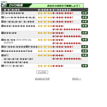
�^�C�g��
�o���ғ�
�W������
�ِl�����Ƃ̉�
��{�P��
�t/���}���X
Quartet�i�J���e�b�g�j
��{�P��
�t/���}���X
�ނ̃I�[�g�o�C �ޏ��̓�
��{�P��
�t/���}���X
���Z���I�� ����
��{�P��
�h���}
�E�h�L�������g
���z��
��{�P��
�h���}
�E�h�L�������g
�]�Z�� DVD SPECIAL
��{�P��
�h���}
EDITION
�E�h�L�������g
�V���ɂ����΂�߂���
��{�P��
�t/���}���X
���������鏭��
��{�P��
�t/���}���X
�͂邩
��{�P��
�h���}
�E�h�L�������g
�A�m�X�^���W�B
�f���b�N�X��
HOUSE �n�E�X
��{�P��
�z���[
SEARCH TOP
NEXT>>