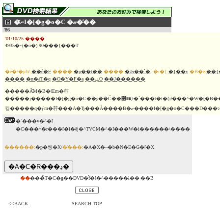
�ނ̃I�[�g�o�C �ޏ��̓�
'86
'01/10/25 ����
4935�~(�ō�) 90���{���T
�ē�/�ҏW:
��ѐ�F
����:
�p��t��
����:
�Љ��`�j
�r�{:
�֖{��v
�B�e:
��{
����
�n�ӓT�q
�O�Y�F�a
��ݓO
��J������
�����Ă̐M�B�Œm�荇
�����j�����I�[�g�o�C��ʂ��Č��΂��܂ł�`���t�t�@���^�W�[�B���y��w�ɒʂ��I�̓I�[�g�o�C�ŐM�B�ɏo�����A�����ŕs�v�c�ȓ�������Y�
�`���v�^�[
�C���^�r���[�i�ēj�^TVCM�^�I���W�i������\����
������:
�p�쏑�X/
�̔���:
�A�X�~�b�N�E�G�[�X
��
���̃T�C�g��DVD�̂݃f�[�^�����ł��܂��B
<<BACK
SEARCH TOP