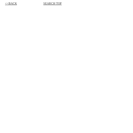
<<BACK
SEARCH TOP