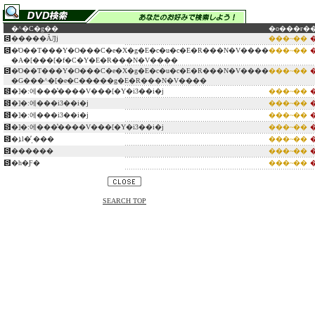
�^�C�g��
�o���ғ�
�����ĂԒj
���~��
�Ό��T���Y�O���C�e�X�g�E�c�u�c�E�R���N�V����
���~��
�A�[���[�f�C�Y�E�R���N�V����
�Ό��T���Y�O���C�e�X�g�E�c�u�c�E�R���N�V����
���~��
�G���^�[�e�C�����g�E�R���N�V����
�]�ː에���̔����V���[�Y�i3��i�j
���~��
�]�ː에���i3��i�j
���~��
�]�ː에���i3��i�j
���~��
�]�ː에���̔����V���[�Y�i3��i�j
���~��
�ܐl�̓ˌ���
���~��
������
���~��
�h�Ƒ�
���~��
SEARCH TOP